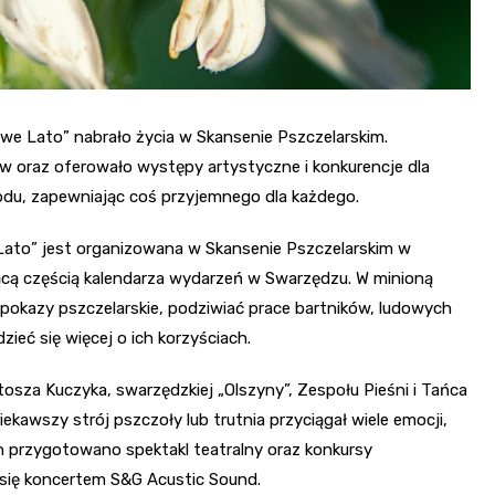
owe Lato” nabrało życia w Skansenie Pszczelarskim.
w oraz oferowało występy artystyczne i konkurencje dla
odu, zapewniając coś przyjemnego dla każdego.
e Lato” jest organizowana w Skansenie Pszczelarskim w
zącą częścią kalendarza wydarzeń w Swarzędzu. W minioną
ć pokazy pszczelarskie, podziwiać prace bartników, ludowych
zieć się więcej o ich korzyściach.
tosza Kuczyka, swarzędzkiej „Olszyny”, Zespołu Pieśni i Tańca
iekawszy strój pszczoły lub trutnia przyciągał wiele emocji,
h przygotowano spektakl teatralny oraz konkursy
 się koncertem S&G Acustic Sound.