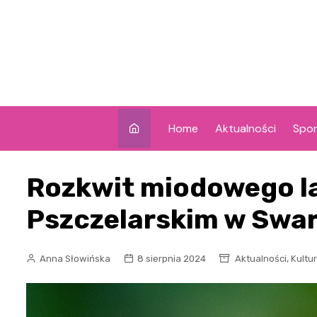
Skip
to
content
Home
Aktualności
Spor
Rozkwit miodowego l
Pszczelarskim w Swa
,
Anna Słowińska
8 sierpnia 2024
Aktualności
Kultu