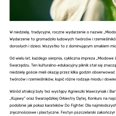
W niedzielę, tradycyjne, roczne wydarzenie o nazwie „Miod
Wydarzenie to gromadziło ludowych twórców i rzemieślnikó
dorosłych i dzieci. Wszystko to z dominującym smakiem mi
Od wielu lat, każdego sierpnia, cykliczna impreza „Miodow
Swarzędzu. Ten kulturalno-edukacyjny piknik stał się znac
niedzielę goście mieli okazję przez kilka godzin obserwowa
twórców i rzemieślników, kupić różne rodzaje miodu i dowied
Wśród atrakcji były też występy Agnieszki Wawrzyniak i Bar
„Kujawy” oraz Swarzędzkiej Orkiestry Dętej. Konkurs na najc
podobnie jak pokaz karateków Do Fighter. Dla najmłodszyc
zręcznościowe i plastyczne. Festyn pszczelarski zakończył