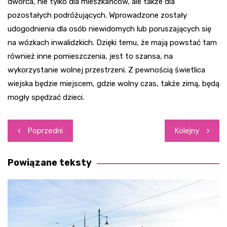
dworca, nie tylko dla mieszkańców, ale także dla
pozostałych podróżujących. Wprowadzone zostały
udogodnienia dla osób niewidomych lub poruszających się
na wózkach inwalidzkich. Dzięki temu, że mają powstać tam
również inne pomieszczenia, jest to szansa, na
wykorzystanie wolnej przestrzeni. Z pewnością świetlica
wiejska będzie miejscem, gdzie wolny czas, także zimą, będą
mogły spędzać dzieci.
Nawigacja
Poprzedni
Kolejny
wpisu
Powiązane teksty