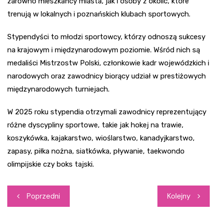
zarówno mieszkańcy miasta, jak i osoby z okolic, które
trenują w lokalnych i poznańskich klubach sportowych.
Stypendyści to młodzi sportowcy, którzy odnoszą sukcesy
na krajowym i międzynarodowym poziomie. Wśród nich są
medaliści Mistrzostw Polski, członkowie kadr wojewódzkich i
narodowych oraz zawodnicy biorący udział w prestiżowych
międzynarodowych turniejach.
W 2025 roku stypendia otrzymali zawodnicy reprezentujący
różne dyscypliny sportowe, takie jak hokej na trawie,
koszykówka, kajakarstwo, wioślarstwo, kanadyjkarstwo,
zapasy, piłka nożna, siatkówka, pływanie, taekwondo
olimpijskie czy boks tajski.
Nawigacja
Poprzedni
Kolejny
wpisu