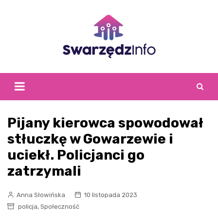
Skip
to
content
Pijany kierowca spowodował
stłuczkę w Gowarzewie i
uciekł. Policjanci go
zatrzymali
Anna Słowińska
10 listopada 2023
,
policja
Społeczność