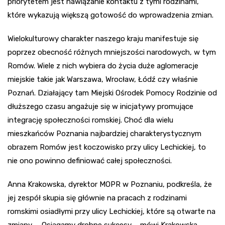
priorytetem jest nawiązanie kontaktu z tymi rodzinami,
które wykazują większą gotowość do wprowadzenia zmian.
Wielokulturowy charakter naszego kraju manifestuje się
poprzez obecność różnych mniejszości narodowych, w tym
Romów. Wiele z nich wybiera do życia duże aglomeracje
miejskie takie jak Warszawa, Wrocław, Łódź czy właśnie
Poznań. Działający tam Miejski Ośrodek Pomocy Rodzinie od
dłuższego czasu angażuje się w inicjatywy promujące
integrację społeczności romskiej. Choć dla wielu
mieszkańców Poznania najbardziej charakterystycznym
obrazem Romów jest koczowisko przy ulicy Lechickiej, to
nie ono powinno definiować całej społeczności.
Anna Krakowska, dyrektor MOPR w Poznaniu, podkreśla, że
jej zespół skupia się głównie na pracach z rodzinami
romskimi osiadłymi przy ulicy Lechickiej, które są otwarte na
zmiany. – Osiągamy drobne sukcesy – mówi Krakowska. –