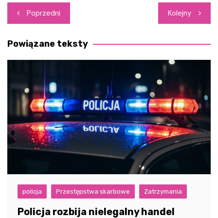
Nawigacja
Poprzedni
Kolejny
wpisu
Powiązane teksty
policja
Przestępstwa skarbowe
Zatrzymania
Policja rozbija nielegalny handel