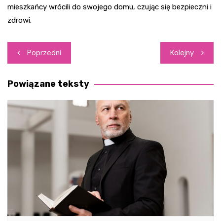
mieszkańcy wrócili do swojego domu, czując się bezpieczni i
zdrowi.
Nawigacja
Poprzedni
Kolejny
wpisu
Powiązane teksty