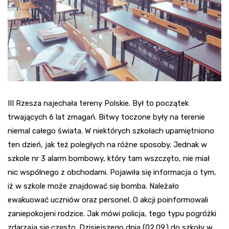
III Rzesza najechała tereny Polskie. Był to początek
trwających 6 lat zmagań. Bitwy toczone były na terenie
niemal całego świata. W niektórych szkołach upamiętniono
ten dzień, jak też poległych na różne sposoby. Jednak w
szkole nr 3 alarm bombowy, który tam wszczęto, nie miał
nic wspólnego z obchodami. Pojawiła się informacja o tym,
iż w szkole może znajdować się bomba. Należało
ewakuować uczniów oraz personel. O akcji poinformowali
zaniepokojeni rodzice. Jak mówi policja, tego typu pogróżki
zdarzają się często. Dzisiejszego dnia (02.09.) do szkoły w